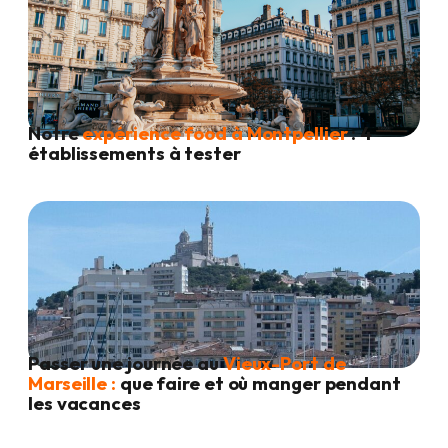
Notre
expérience food à Montpellier
: 4
établissements à tester
Passer une journée au
Vieux-Port de
Marseille :
que faire et où manger pendant
les vacances