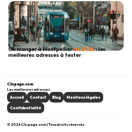
Où manger à Montpellier
en 2026
: les
meilleures adresses à tester
Clicpage.com
Les meilleures adresses
Accueil
Contact
Blog
Mentions légales
Confidentialité
©
2026
Clicpage.com | Tous droits réservés.