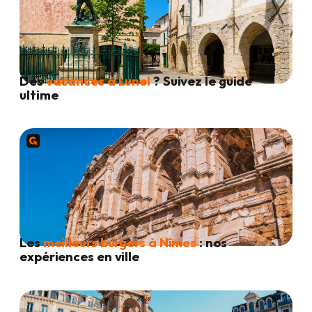
Des
vacances à Lunel
? Suivez le guide
ultime
Les
meilleurs burgers à Nîmes
: nos
expériences en ville