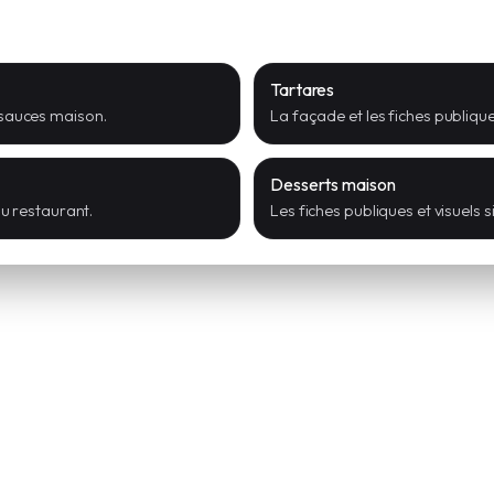
Tartares
 sauces maison.
La façade et les fiches publiqu
Desserts maison
au restaurant.
Les fiches publiques et visuels 
s
les autres visiteurs.