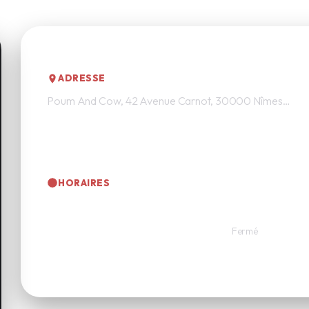
Adresse & itinéraire
ADRESSE
Poum And Cow, 42 Avenue Carnot, 30000 Nîmes, France
HORAIRES
Lun. au Ven.
Samedi
07h30 à 15h00
Fermé