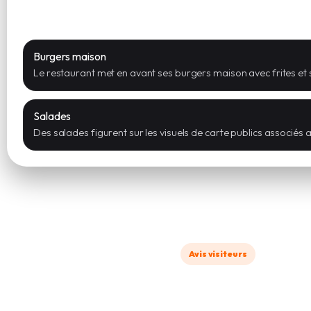
Carte & spécialités
Burgers maison
Le restaurant met en avant ses burgers maison avec frites et
Salades
Des salades figurent sur les visuels de carte publics associés 
Avis visiteurs
Commentaire
Partagez votre expérience avec 