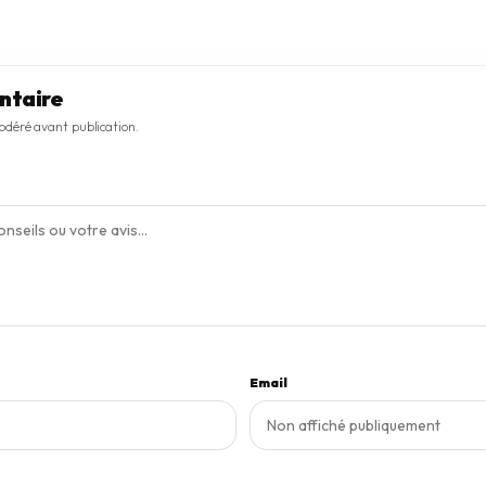
ment. Soyez le premier à partager votre avis.
ntaire
déré avant publication.
Email