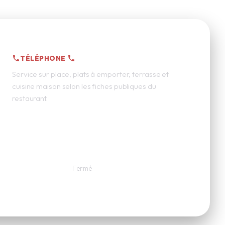
06 23 78 12 16
TÉLÉPHONE
Service sur place, plats à emporter, terrasse et
cuisine maison selon les fiches publiques du
restaurant.
Dimanche
Fermé