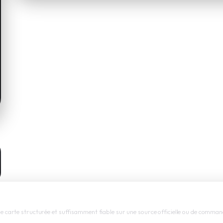
 une carte structurée et suffisamment fiable sur une source officielle ou de command