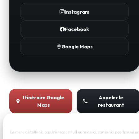
Instagram
Facebook
Google Maps
Itinéraire Google
Appeler le
Maps
restaurant
Menu consultable
Le menu détaillé n’a pas été reconstruit en texte ici, car je n’ai pas trouvé